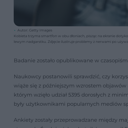
Autor: Getty Images
Kobieta trzyma smartfon w obu dłoniach, pisząc na ekranie dotykowy
lewym nadgarstku. Zdjęcie ilustruje problemy z nerwami po używan
Badanie zostało opublikowane w czasopiśm
Naukowcy postanowili sprawdzić, czy korzy
wiąże się z późniejszym wzrostem objawów 
którym wzięło udział 5395 dorosłych z mini
były użytkownikami popularnych mediów s
Ankiety zostały przeprowadzane między maje