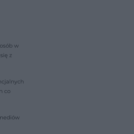
 osób w
się z
ncjalnych
h co
z mediów