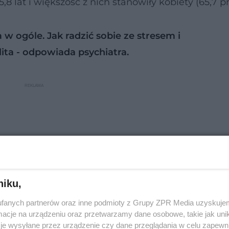
8 lat i większość z nich stanowiły kobiety (65,7 pr
ła w ogóle. Jak radzić sobie ze stresem i
lita - odpowiada psychiatra.
niku,
fanych partnerów oraz inne podmioty z Grupy ZPR Media uzyskujem
cje na urządzeniu oraz przetwarzamy dane osobowe, takie jak unika
je wysyłane przez urządzenie czy dane przeglądania w celu zapewn