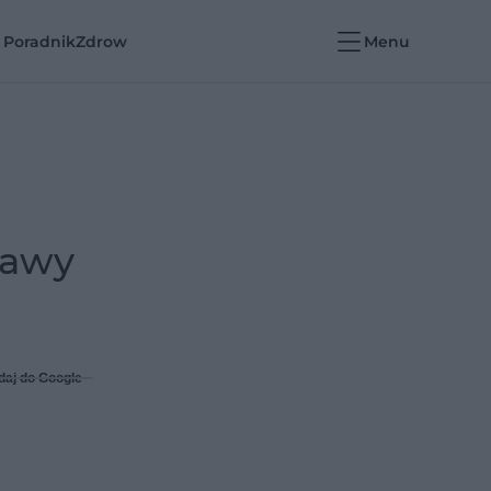
PoradnikZdrowie
Menu
jawy
daj do Google