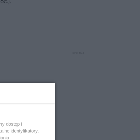
oc.).
y dostęp i
lne identyfikatory,
iania