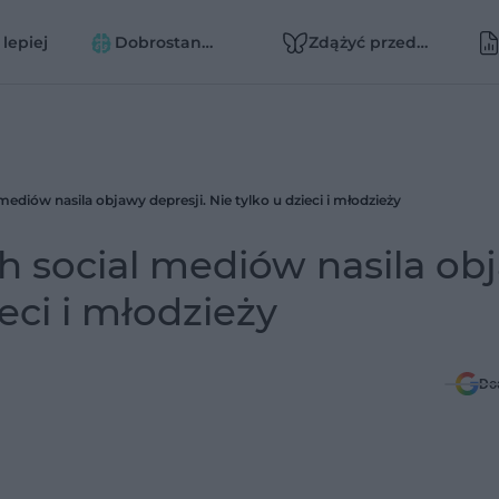
 lepiej
Dobrostan
Zdążyć przed
psychiczny
depresją
mediów nasila objawy depresji. Nie tylko u dzieci i młodzieży
ch social mediów nasila ob
ieci i młodzieży
Do