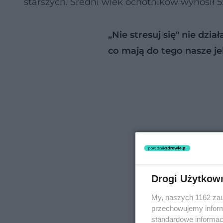
starszych. Średni wiek ochotników wynosił 55,
„Nie stresuj się" nie dzia
co mają do tego nasze je
Drogi Użytkow
My, naszych 1162 zau
przechowujemy informa
standardowe informac