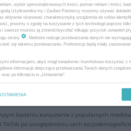
klam, wybór spersonalizowanych treści, pomiar reklam i treści, bad
obejmowały dziewięciopunktowy Kwestionariusz Zdr
 zgodą Użytkownika my i Zaufani Partnerzy możemy używać dokład
az aktywnie skanować charakterystykę urządzenia do celów identyfi
depresyjnych. Uczestnicy byli pytani m.in. o
ść, prosimy o zgodę na korzystanie z tych technologii poprzez klikn
a czynności, swoje emocje, liczbę spotkań twarz
a i zawsze możesz ją zmienić/wycofać klikając przycisk ustawień pr
odarstwa domowego.
ogu strony
. Niektóre rodzaje przetwarzania danych nie wymagaj
iwić się takiemu przetwarzaniu. Preferencje będą miały zastosowanie
e uczestników, którzy wypełnili ankiety co najmn
szymi informacjami, abyś mógł świadomie i komfortowo korzystać z
 niż 5, co świadczyło, że mieli niewielkie objawy
gółowe informacje dotyczące przetwarzania Twoich danych znajdzi
s
oraz po kliknięciu w „Ustawienia”.
niejszych badaniach powiązania z objawami dep
USTAWIENIA
rwszym badaniu korzystanie z popularnych medió
i TikTok po uwzględnieniu cech socjodemograficz