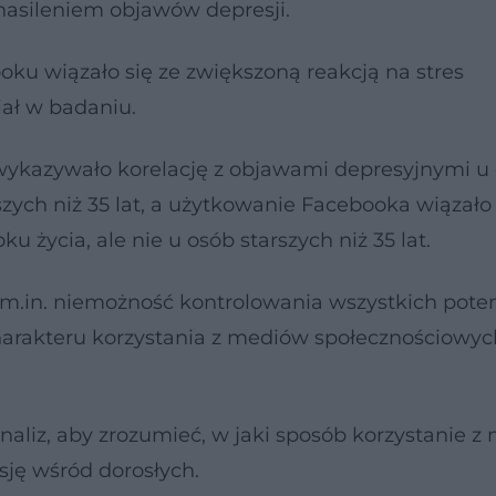
 nasileniem objawów depresji.
ku wiązało się ze zwiększoną reakcją na stres
iał w badaniu.
a wykazywało korelację z objawami depresyjnymi u
szych niż 35 lat, a użytkowanie Facebooka wiązało 
 życia, ale nie u osób starszych niż 35 lat.
 m.in. niemożność kontrolowania wszystkich pote
harakteru korzystania z mediów społecznościowyc
naliz, aby zrozumieć, w jaki sposób korzystanie 
ję wśród dorosłych.