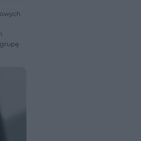
ciowych
h
 grupę