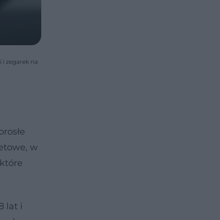
 i zegarek na
orosłe
ietowe, w
które
lat i