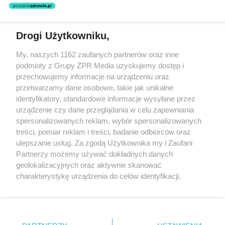
nie prowadzi działalności leczniczej polegającej na udzielaniu
świadczeń zdrowotnych w rozumieniu art. 3 ust 1 ustawy o
działalności leczniczej.
Drogi Użytkowniku,
Żaden utwór zamieszczony w serwisie nie może być powielany i
My, naszych 1162 zaufanych partnerów oraz inne
rozpowszechniany lub dalej rozpowszechniany w jakikolwiek sposób
podmioty z Grupy ZPR Media uzyskujemy dostęp i
(w tym także elektroniczny lub mechaniczny) na jakimkolwiek polu
eksploatacji w jakiejkolwiek formie, włącznie z umieszczaniem w
przechowujemy informacje na urządzeniu oraz
Internecie bez pisemnej zgody właściciela praw. Jakiekolwiek użycie
przetwarzamy dane osobowe, takie jak unikalne
lub wykorzystanie utworów w całości lub w części z naruszeniem
identyfikatory, standardowe informacje wysyłane przez
prawa, tzn. bez właściwej zgody, jest zabronione pod groźbą kary i
może być ścigane prawnie.
urządzenie czy dane przeglądania w celu zapewniania
spersonalizowanych reklam, wybór spersonalizowanych
treści, pomiar reklam i treści, badanie odbiorców oraz
ulepszanie usług. Za zgodą Użytkownika my i Zaufani
Partnerzy możemy używać dokładnych danych
geolokalizacyjnych oraz aktywnie skanować
charakterystykę urządzenia do celów identyfikacji.
O nas
Ponieważ cenimy Twoją prywatność, prosimy o zgodę na
korzystanie z tych technologii poprzez kliknięcie
Informacje prawne
„Akceptuję”. Zgoda jest dobrowolna i zawsze możesz ją
zmienić/wycofać klikając przycisk ustawień prywatności
Nasze serwisy