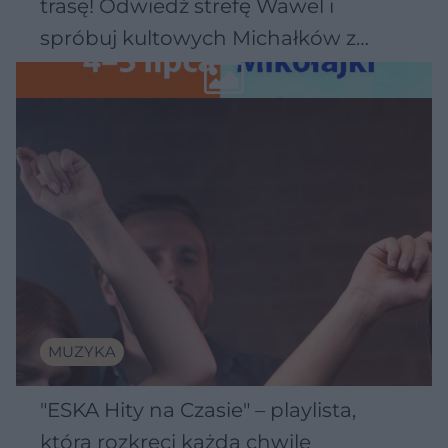
trasę! Odwiedź strefę Wawel i
spróbuj kultowych Michałków z
Wawelu
MUZYKA
"ESKA Hity na Czasie" – playlista,
która rozkręci każdą chwilę