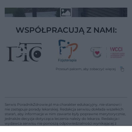
WSPÓŁPRACUJĄ Z NAMI:
Serwis PoradnikZdrowie.pl ma charakter edukacyjny, nie stanowi i
nie zastępuje porady lekarskiej. Redakcja serwisu dokłada wszelkich
starań, aby informacje w nim zawarte były poprawne merytorycznie,
jednakże decyzja dotycząca leczenia należy do lekarza. Redakcja i
wydawca serwisu nie ponoszą odpowiedzialności wynikającej z
zastosowania informacji zamieszczonych na stronach serwisu, który