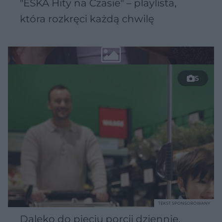
"ESKA Hity na Czasie" – playlista,
która rozkręci każdą chwilę
5
TEKST SPONSOROWANY
Daleko do pięciu porcji dziennie.