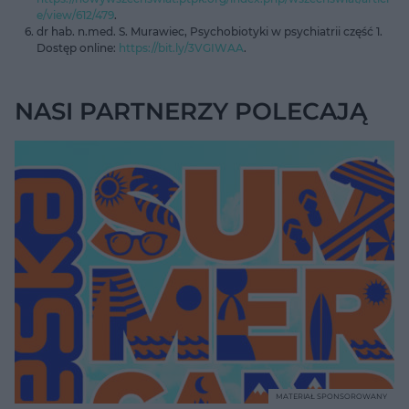
e/view/612/479
.
dr hab. n.med. S. Murawiec, Psychobiotyki w psychiatrii część 1.
Dostęp online:
https://bit.ly/3VGIWAA
.
NASI PARTNERZY POLECAJĄ
MATERIAŁ SPONSOROWANY