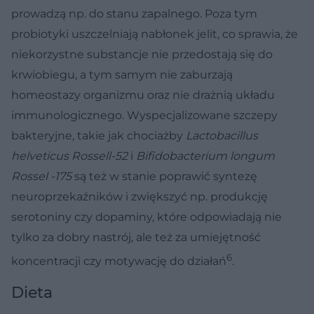
prowadzą np. do stanu zapalnego. Poza tym
probiotyki uszczelniają nabłonek jelit, co sprawia, że
niekorzystne substancje nie przedostają się do
krwiobiegu, a tym samym nie zaburzają
homeostazy organizmu oraz nie drażnią układu
immunologicznego. Wyspecjalizowane szczepy
bakteryjne, takie jak chociażby
Lactobacillus
helveticus Rossell-52
i
Bifidobacterium longum
Rossel -175
są też w stanie poprawić syntezę
neuroprzekaźników i zwiększyć np. produkcję
serotoniny czy dopaminy, które odpowiadają nie
tylko za dobry nastrój, ale też za umiejętność
6
koncentracji czy motywację do działań
.
Dieta