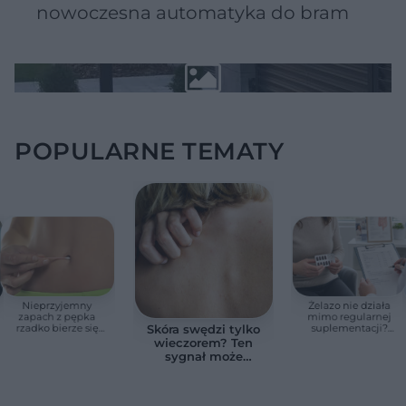
nowoczesna automatyka do bram
POPULARNE TEMATY
Nieprzyjemny
Żelazo nie działa
zapach z pępka
mimo regularnej
rzadko bierze się
suplementacji?
Skóra swędzi tylko
znikąd. Jeden objaw
Przyczyna może
wieczorem? Ten
zmienia wszystko
ukrywać się w
sygnał może
jelitach
wskazywać na
chorobę, która długo
nie daje objawów