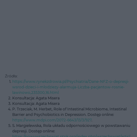
Źródła:
https://www.rynekzdrowia.pl/Psychiatria/Dane-NFZ-o-depresji-
wsrod-dzieci-i-mlodziezy-alarmuja-Liczba-pacjentow-rosnie-
lawinowo,235300,16.html
Konsultacja: Agata Misera
Konsultacja: Agata Misera
P. Trzeciak, M. Herbet, Role of Intestinal Microbiome, Intestinal
Barrier and Psychobiotics in Depression. Dostęp online:
https://www.mdpi.com/2072-6643/13/3/927
.
S. Margielewska, Rola układu odpornościowego w powstawaniu
depresji. Dostęp online:
https://nowywszechswiat.ptpk.org/index.php/wszechswiat/articl