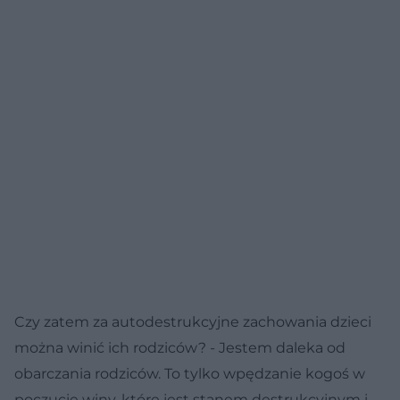
Czy zatem za autodestrukcyjne zachowania dzieci
można winić ich rodziców? - Jestem daleka od
obarczania rodziców. To tylko wpędzanie kogoś w
poczucie winy, które jest stanem destrukcyjnym i