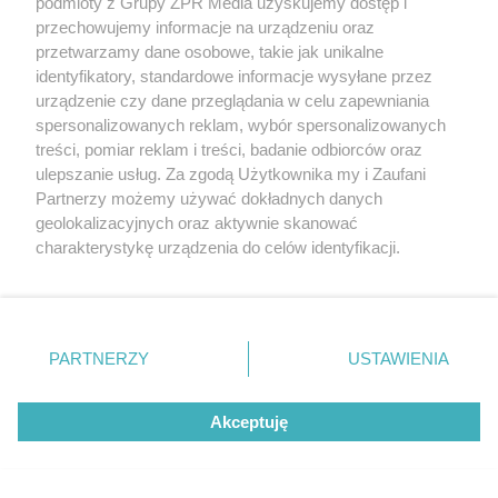
podmioty z Grupy ZPR Media uzyskujemy dostęp i
przechowujemy informacje na urządzeniu oraz
przetwarzamy dane osobowe, takie jak unikalne
identyfikatory, standardowe informacje wysyłane przez
urządzenie czy dane przeglądania w celu zapewniania
spersonalizowanych reklam, wybór spersonalizowanych
treści, pomiar reklam i treści, badanie odbiorców oraz
ulepszanie usług. Za zgodą Użytkownika my i Zaufani
Partnerzy możemy używać dokładnych danych
geolokalizacyjnych oraz aktywnie skanować
charakterystykę urządzenia do celów identyfikacji.
Ponieważ cenimy Twoją prywatność, prosimy o zgodę na
korzystanie z tych technologii poprzez kliknięcie
„Akceptuję”. Zgoda jest dobrowolna i zawsze możesz ją
zmienić/wycofać klikając przycisk ustawień prywatności
PARTNERZY
USTAWIENIA
znajdujący się w lewym dolnym rogu strony
. Niektóre
rodzaje przetwarzania danych nie wymagają zgody
Akceptuję
użytkownika, ale masz prawo sprzeciwić się takiemu
przetwarzaniu. Preferencje będą miały zastosowanie tylko
Doświadczasz emocjonalnych problemów i
na tej witrynie.
potrzebujesz wsparcia? Zadzwoń pod numer 116 111.