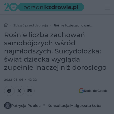
Zdążyć przed depresją
Rośnie liczba zachowań
samobójczych wśród najmłodszych. Suicydolożka: świat dziecka
Rośnie liczba zachowań
wygląda zupełnie inaczej niż dorosłego
samobójczych wśród
najmłodszych. Suicydolożka:
świat dziecka wygląda
zupełnie inaczej niż dorosłego
2022-08-04
12:22
Dodaj do Google
Patrycja Pupiec
Konsultacja:
Małgorzata Łuba