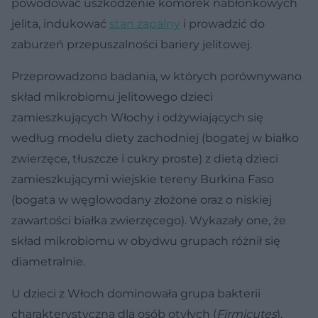
powodować uszkodzenie komórek nabłonkowych
jelita, indukować
stan zapalny
i prowadzić do
zaburzeń przepuszalności bariery jelitowej.
Przeprowadzono badania, w których porównywano
skład mikrobiomu jelitowego dzieci
zamieszkujących Włochy i odżywiających się
według modelu diety zachodniej (bogatej w białko
zwierzęce, tłuszcze i cukry proste) z dietą dzieci
zamieszkującymi wiejskie tereny Burkina Faso
(bogata w węglowodany złożone oraz o niskiej
zawartości białka zwierzęcego). Wykazały one, że
skład mikrobiomu w obydwu grupach różnił się
diametralnie.
U dzieci z Włoch dominowała grupa bakterii
charakterystyczna dla osób otyłych (
Firmicutes
),