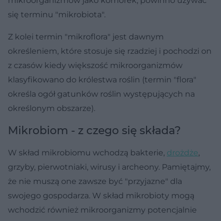
mikroorganizmów jako komórek, powinno używać
się terminu "mikrobiota".
Z kolei termin "mikroflora" jest dawnym
określeniem, które stosuje się rzadziej i pochodzi on
z czasów kiedy większość mikroorganizmów
klasyfikowano do królestwa roślin (termin "flora"
określa ogół gatunków roślin występujących na
określonym obszarze).
Mikrobiom - z czego się składa?
W skład mikrobiomu wchodzą bakterie,
drożdże
,
grzyby, pierwotniaki, wirusy i archeony. Pamiętajmy,
że nie muszą one zawsze być "przyjazne" dla
swojego gospodarza. W skład mikrobioty mogą
wchodzić również mikroorganizmy potencjalnie